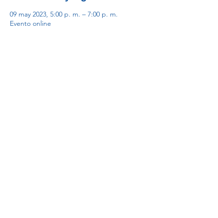
09 may 2023, 5:00 p. m. – 7:00 p. m.
Evento online
Inscripción
Venta finalizada
Tipo de entrada
Participantes
Precio
MXN 0.00
Debido a la situación actual, nuestra única
vía de comunicación es a través de
WhatsApp