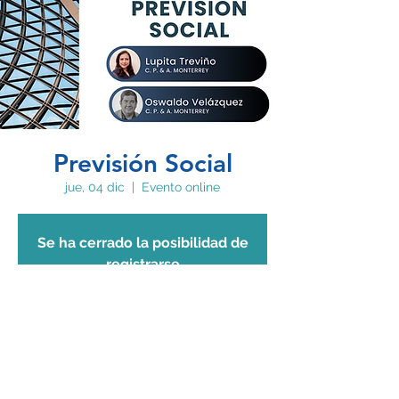
Previsión Social
jue, 04 dic
  |  
Evento online
Se ha cerrado la posibilidad de
registrarse
Ver otros eventos
Fecha, hora y lugar
04 dic 2025, 10:00 a. m. – 12:00 p. m. GMT-6