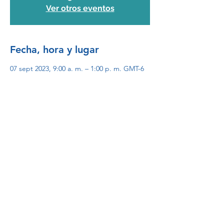
Ver otros eventos
Fecha, hora y lugar
07 sept 2023, 9:00 a. m. – 1:00 p. m. GMT-6
Evento online
Inscripción
Venta finalizada
Tipo de entrada
Participantes
Precio
MXN 0.00