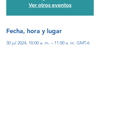
Ver otros eventos
Fecha, hora y lugar
30 jul 2024, 10:00 a. m. – 11:00 a. m. GMT-6
Evento online
Inscripción
Venta finalizada
Tipo de entrada
Participantes
Precio
MXN 0.00