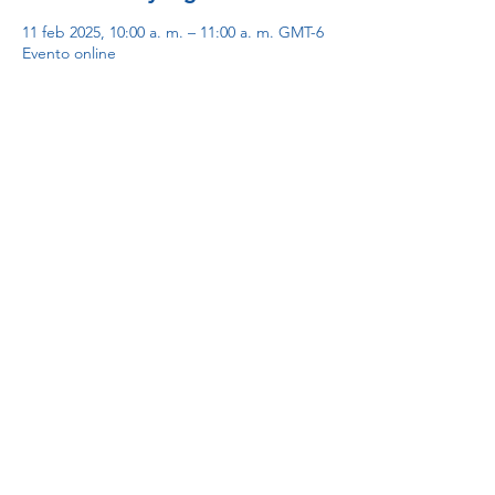
11 feb 2025, 10:00 a. m. – 11:00 a. m. GMT-6
Evento online
Inscripción
Venta finalizada
Tipo de entrada
Participantes
Precio
MXN 0.00
Debido a la situación actual, nuestra única
vía de comunicación es a través de
WhatsApp